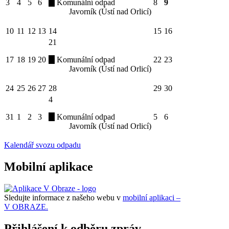
3
4
5
6
Komunální odpad
8
9
Javorník (Ústí nad Orlicí)
10
11
12
13
14
15
16
21
17
18
19
20
Komunální odpad
22
23
Javorník (Ústí nad Orlicí)
24
25
26
27
28
29
30
4
31
1
2
3
Komunální odpad
5
6
Javorník (Ústí nad Orlicí)
Kalendář svozu odpadu
Mobilní aplikace
Sledujte informace z našeho webu v
mobilní aplikaci –
V OBRAZE.
Přihlášení k odběru zpráv