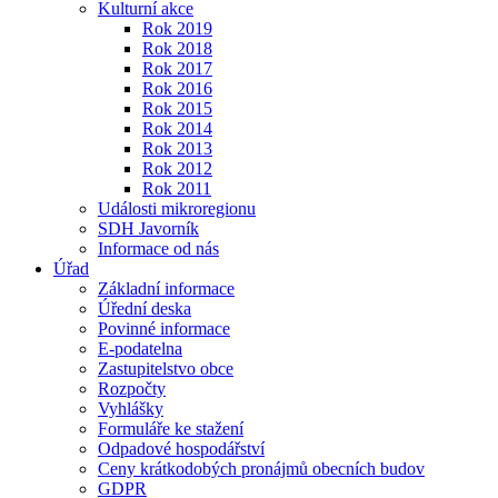
Kulturní akce
Rok 2019
Rok 2018
Rok 2017
Rok 2016
Rok 2015
Rok 2014
Rok 2013
Rok 2012
Rok 2011
Události mikroregionu
SDH Javorník
Informace od nás
Úřad
Základní informace
Úřední deska
Povinné informace
E-podatelna
Zastupitelstvo obce
Rozpočty
Vyhlášky
Formuláře ke stažení
Odpadové hospodářství
Ceny krátkodobých pronájmů obecních budov
GDPR