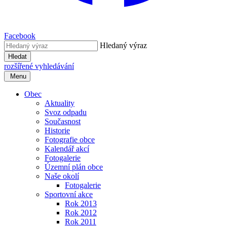
Facebook
Hledaný výraz
Hledat
rozšířené vyhledávání
Menu
Obec
Aktuality
Svoz odpadu
Současnost
Historie
Fotografie obce
Kalendář akcí
Fotogalerie
Územní plán obce
Naše okolí
Fotogalerie
Sportovní akce
Rok 2013
Rok 2012
Rok 2011