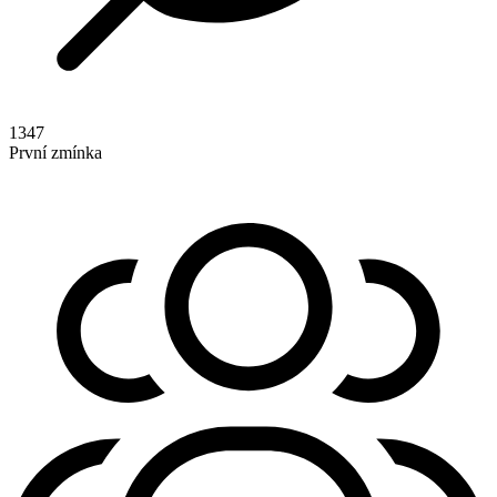
1347
První zmínka