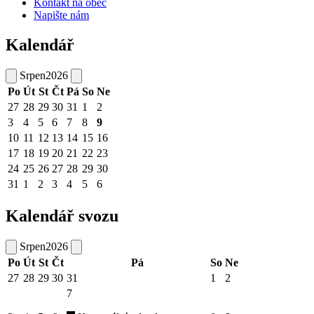
Kontakt na obec
Napište nám
Kalendář
Srpen
2026
Po
Út
St
Čt
Pá
So
Ne
27
28
29
30
31
1
2
3
4
5
6
7
8
9
10
11
12
13
14
15
16
17
18
19
20
21
22
23
24
25
26
27
28
29
30
31
1
2
3
4
5
6
Kalendář svozu
Srpen
2026
Po
Út
St
Čt
Pá
So
Ne
27
28
29
30
31
1
2
7