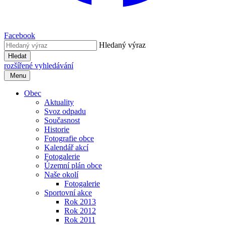
Facebook
Hledaný výraz
Hledat
rozšířené vyhledávání
Menu
Obec
Aktuality
Svoz odpadu
Současnost
Historie
Fotografie obce
Kalendář akcí
Fotogalerie
Územní plán obce
Naše okolí
Fotogalerie
Sportovní akce
Rok 2013
Rok 2012
Rok 2011