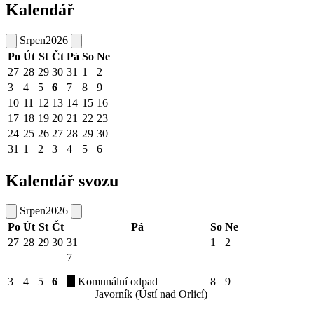
Kalendář
Srpen
2026
Po
Út
St
Čt
Pá
So
Ne
27
28
29
30
31
1
2
3
4
5
6
7
8
9
10
11
12
13
14
15
16
17
18
19
20
21
22
23
24
25
26
27
28
29
30
31
1
2
3
4
5
6
Kalendář svozu
Srpen
2026
Po
Út
St
Čt
Pá
So
Ne
27
28
29
30
31
1
2
7
3
4
5
6
Komunální odpad
8
9
Javorník (Ústí nad Orlicí)