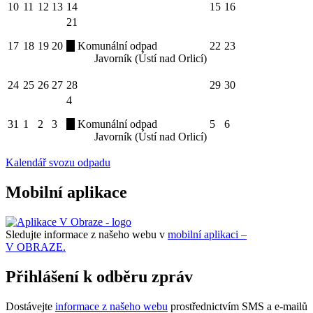
10
11
12
13
14
15
16
21
17
18
19
20
Komunální odpad
22
23
Javorník (Ústí nad Orlicí)
24
25
26
27
28
29
30
4
31
1
2
3
Komunální odpad
5
6
Javorník (Ústí nad Orlicí)
Kalendář svozu odpadu
Mobilní aplikace
Sledujte informace z našeho webu v
mobilní aplikaci –
V OBRAZE.
Přihlášení k odběru zpráv
Dostávejte
informace z našeho webu
prostřednictvím SMS a e-mailů