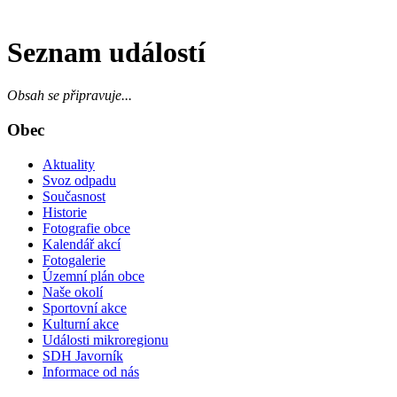
Seznam událostí
Obsah se připravuje...
Obec
Aktuality
Svoz odpadu
Současnost
Historie
Fotografie obce
Kalendář akcí
Fotogalerie
Územní plán obce
Naše okolí
Sportovní akce
Kulturní akce
Události mikroregionu
SDH Javorník
Informace od nás