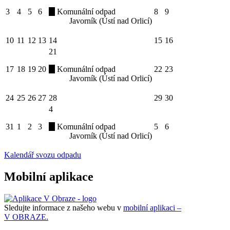
3
4
5
6
Komunální odpad
8
9
Javorník (Ústí nad Orlicí)
10
11
12
13
14
15
16
21
17
18
19
20
Komunální odpad
22
23
Javorník (Ústí nad Orlicí)
24
25
26
27
28
29
30
4
31
1
2
3
Komunální odpad
5
6
Javorník (Ústí nad Orlicí)
Kalendář svozu odpadu
Mobilní aplikace
Sledujte informace z našeho webu v
mobilní aplikaci –
V OBRAZE.