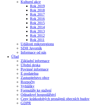
Kulturní akce
Rok 2019
Rok 2018
Rok 2017
Rok 2016
Rok 2015
Rok 2014
Rok 2013
Rok 2012
Rok 2011
Události mikroregionu
SDH Javorník
Informace od nás
Úřad
Základní informace
Úřední deska
Povinné informace
E-podatelna
Zastupitelstvo obce
Rozpočty
Vyhlášky
Formuláře ke stažení
Odpadové hospodářství
Ceny krátkodobých pronájmů obecních budov
GDPR