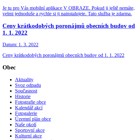
Je tu pro Vás mobilní aplikace V OBRAZE. Pokud ji ještě nemáte,
velmi jednoduše a rychle si ji nainstalujete. Tato služba je zdarma.
Ceny krátkodobých poronájmů obecních budov od
1. 1. 2022
Datum:
1. 3. 2022
Ceny krátkodobých poronájmů obecních budov od 1. 1. 2022
Obec
Aktuality
Svoz odpadu
Současnost
Historie
Fotografie obce
Kalendář akcí
Fotogalerie
Územní plán obce
Naše okolí
Sportovní akce
Kulturní akce