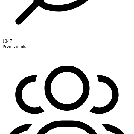
1347
První zmínka