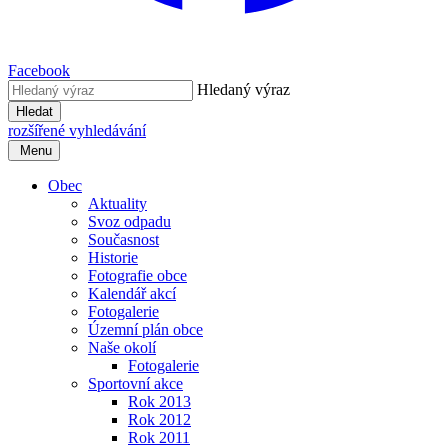
Facebook
Hledaný výraz
Hledat
rozšířené vyhledávání
Menu
Obec
Aktuality
Svoz odpadu
Současnost
Historie
Fotografie obce
Kalendář akcí
Fotogalerie
Územní plán obce
Naše okolí
Fotogalerie
Sportovní akce
Rok 2013
Rok 2012
Rok 2011