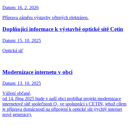
Datum:
16. 2. 2026
Příprava záměru výstavby větrných elektráren.
Doplňující informace k výstavbě optické sítě Cetin
Datum:
15. 10. 2025
Optická síť
Modernizace internetu v obci
Datum:
13. 10. 2025
Vážení občané,
od 14. října 2025 bude v naší obci probíhat projekt modernizace
internetové sítě společnosti O₂ ve spolupráci s CETIN, jehož cílem
je příprava domácností na připojení k optické síti (rychlý internet
nové generace).