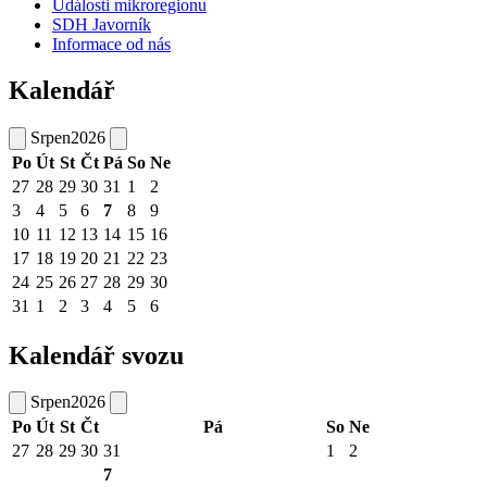
Události mikroregionu
SDH Javorník
Informace od nás
Kalendář
Srpen
2026
Po
Út
St
Čt
Pá
So
Ne
27
28
29
30
31
1
2
3
4
5
6
7
8
9
10
11
12
13
14
15
16
17
18
19
20
21
22
23
24
25
26
27
28
29
30
31
1
2
3
4
5
6
Kalendář svozu
Srpen
2026
Po
Út
St
Čt
Pá
So
Ne
27
28
29
30
31
1
2
7