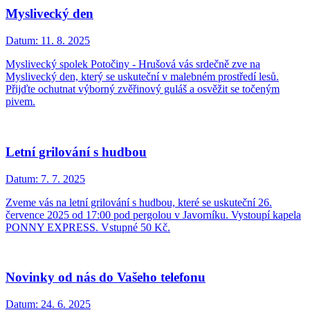
Myslivecký den
Datum:
11. 8. 2025
Myslivecký spolek Potočiny - Hrušová vás srdečně zve na
Myslivecký den, který se uskuteční v malebném prostředí lesů.
Přijďte ochutnat výborný zvěřinový guláš a osvěžit se točeným
pivem.
Letní grilování s hudbou
Datum:
7. 7. 2025
Zveme vás na letní grilování s hudbou, které se uskuteční 26.
července 2025 od 17:00 pod pergolou v Javorníku. Vystoupí kapela
PONNY EXPRESS. Vstupné 50 Kč.
Novinky od nás do Vašeho telefonu
Datum:
24. 6. 2025