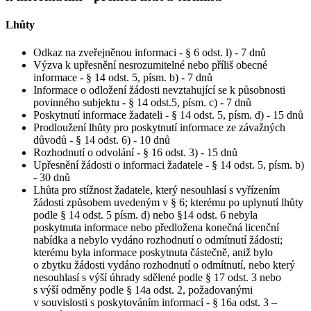
Lhůty
Odkaz na zveřejněnou informaci - § 6 odst. l) - 7 dnů
Výzva k upřesnění nesrozumitelné nebo příliš obecné
informace - § 14 odst. 5, písm. b) - 7 dnů
Informace o odložení žádosti nevztahující se k působnosti
povinného subjektu - § 14 odst.5, písm. c) - 7 dnů
Poskytnutí informace žadateli - § 14 odst. 5, písm. d) - 15 dnů
Prodloužení lhůty pro poskytnutí informace ze závažných
důvodů - § 14 odst. 6) - 10 dnů
Rozhodnutí o odvolání - § 16 odst. 3) - 15 dnů
Upřesnění žádosti o informaci žadatele - § 14 odst. 5, písm. b)
- 30 dnů
Lhůta pro stížnost žadatele, který nesouhlasí s vyřízením
žádosti způsobem uvedeným v § 6; kterému po uplynutí lhůty
podle § 14 odst. 5 písm. d) nebo §14 odst. 6 nebyla
poskytnuta informace nebo předložena konečná licenční
nabídka a nebylo vydáno rozhodnutí o odmítnutí žádosti;
kterému byla informace poskytnuta částečně, aniž bylo
o zbytku žádosti vydáno rozhodnutí o odmítnutí, nebo který
nesouhlasí s výší úhrady sdělené podle § 17 odst. 3 nebo
s výší odměny podle § 14a odst. 2, požadovanými
v souvislosti s poskytováním informací - § 16a odst. 3 –