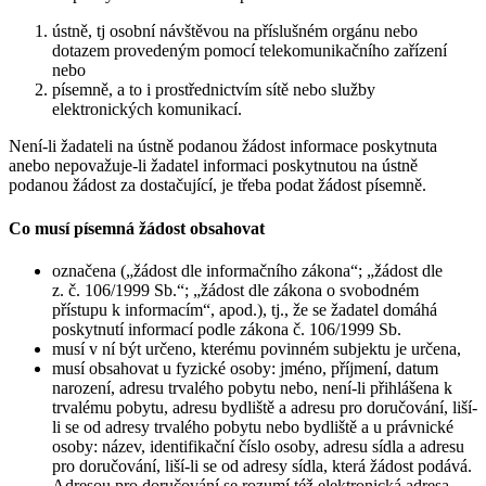
ústně, tj osobní návštěvou na příslušném orgánu nebo
dotazem provedeným pomocí telekomunikačního zařízení
nebo
písemně, a to i prostřednictvím sítě nebo služby
elektronických komunikací.
Není-li žadateli na ústně podanou žádost informace poskytnuta
anebo nepovažuje-li žadatel informaci poskytnutou na ústně
podanou žádost za dostačující, je třeba podat žádost písemně.
Co musí písemná žádost obsahovat
označena („žádost dle informačního zákona“; „žádost dle
z. č. 106/1999 Sb.“; „žádost dle zákona o svobodném
přístupu k informacím“, apod.), tj., že se žadatel domáhá
poskytnutí informací podle zákona č. 106/1999 Sb.
musí v ní být určeno, kterému povinném subjektu je určena,
musí obsahovat u fyzické osoby: jméno, příjmení, datum
narození, adresu trvalého pobytu nebo, není-li přihlášena k
trvalému pobytu, adresu bydliště a adresu pro doručování, liší-
li se od adresy trvalého pobytu nebo bydliště a u právnické
osoby: název, identifikační číslo osoby, adresu sídla a adresu
pro doručování, liší-li se od adresy sídla, která žádost podává.
Adresou pro doručování se rozumí též elektronická adresa.