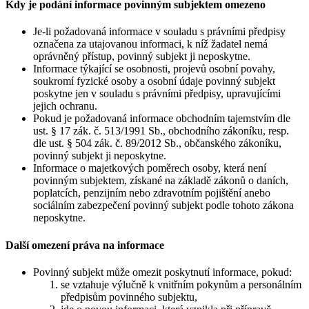
Kdy je podání informace povinným subjektem omezeno
Je-li požadovaná informace v souladu s právními předpisy
označena za utajovanou informaci, k níž žadatel nemá
oprávněný přístup, povinný subjekt ji neposkytne.
Informace týkající se osobnosti, projevů osobní povahy,
soukromí fyzické osoby a osobní údaje povinný subjekt
poskytne jen v souladu s právními předpisy, upravujícími
jejich ochranu.
Pokud je požadovaná informace obchodním tajemstvím dle
ust. § 17 zák. č. 513/1991 Sb., obchodního zákoníku, resp.
dle ust. § 504 zák. č. 89/2012 Sb., občanského zákoníku,
povinný subjekt ji neposkytne.
Informace o majetkových poměrech osoby, která není
povinným subjektem, získané na základě zákonů o daních,
poplatcích, penzijním nebo zdravotním pojištění anebo
sociálním zabezpečení povinný subjekt podle tohoto zákona
neposkytne.
Další omezení práva na informace
Povinný subjekt může omezit poskytnutí informace, pokud:
se vztahuje výlučně k vnitřním pokynům a personálním
předpisům povinného subjektu,