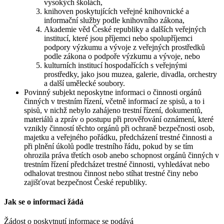
vysokých školách,
knihoven poskytujících veřejné knihovnické a
informační služby podle knihovního zákona,
Akademie věd České republiky a dalších veřejných
institucí, které jsou příjemci nebo spolupříjemci
podpory výzkumu a vývoje z veřejných prostředků
podle zákona o podpoře výzkumu a vývoje, nebo
kulturních institucí hospodařících s veřejnými
prostředky, jako jsou muzea, galerie, divadla, orchestry
a další umělecké soubory.
Povinný subjekt neposkytne informaci o činnosti orgánů
činných v trestním řízení, včetně informací ze spisů, a to i
spisů, v nichž nebylo zahájeno trestní řízení, dokumentů,
materiálů a zpráv o postupu při prověřování oznámení, které
vznikly činností těchto orgánů při ochraně bezpečnosti osob,
majetku a veřejného pořádku, předcházení trestné činnosti a
při plnění úkolů podle trestního řádu, pokud by se tím
ohrozila práva třetích osob anebo schopnost orgánů činných v
trestním řízení předcházet trestné činnosti, vyhledávat nebo
odhalovat trestnou činnost nebo stíhat trestné činy nebo
zajišťovat bezpečnost České republiky.
Jak se o informaci žádá
Žádost o poskytnutí informace se podává