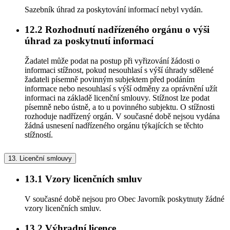
Sazebník úhrad za poskytování informací nebyl vydán.
12.2
Rozhodnutí nadřízeného orgánu o výši
úhrad za poskytnutí informací
Žadatel může podat na postup při vyřizování žádosti o
informaci stížnost, pokud nesouhlasí s výší úhrady sdělené
žadateli písemně povinným subjektem před podáním
informace nebo nesouhlasí s výší odměny za oprávnění užít
informaci na základě licenční smlouvy. Stížnost lze podat
písemně nebo ústně, a to u povinného subjektu. O stížnosti
rozhoduje nadřízený orgán. V současné době nejsou vydána
žádná usnesení nadřízeného orgánu týkajících se těchto
stížností.
13.
Licenční smlouvy
13.1
Vzory licenčních smluv
V současné době nejsou pro Obec Javorník poskytnuty žádné
vzory licenčních smluv.
13.2
Výhradní licence