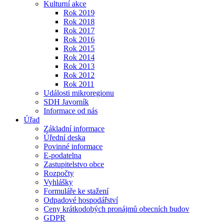
Kulturní akce
Rok 2019
Rok 2018
Rok 2017
Rok 2016
Rok 2015
Rok 2014
Rok 2013
Rok 2012
Rok 2011
Události mikroregionu
SDH Javorník
Informace od nás
Úřad
Základní informace
Úřední deska
Povinné informace
E-podatelna
Zastupitelstvo obce
Rozpočty
Vyhlášky
Formuláře ke stažení
Odpadové hospodářství
Ceny krátkodobých pronájmů obecních budov
GDPR