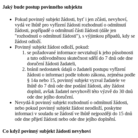
Jaký bude postup povinného subjektu
Pokud povinný subjekt žádosti, byť i jen zčásti, nevyhoví,
vydá ve lhůtě pro vyřízení žádosti rozhodnutí o odmítnutí
žádosti, popřípadě o odmítnutí části žádosti (dále jen
"rozhodnutí o odmítnutí žádosti"), s výjimkou případů, kdy se
žádost odloží.
Povinný subjekt žádost odloží, pokud:
se požadované informace nevztahují k jeho působnosti
a tuto odůvodněnou skutečnost sdělí do 7 dnů ode dne
doručení žádosti žadateli,
bránil nedostatek údajů o žadateli postupu vyřízení
žádosti o informaci podle tohoto zákona, zejména podle
§ 14a nebo 15, povinný subjekt vyzval žadatele ve
lhůtě do 7 dnů ode dne podání žádosti, aby žádost
doplnil, avšak žadatel nevyhověl této výzvě do 30 dnů
ode dne jejího doručení.
Nevydá-li povinný subjekt rozhodnutí o odmítnutí žádosti,
nebo pokud povinný subjekt žádost neodloží, poskytne
informaci v souladu se žádostí ve lhůtě nejpozději do 15 dnů
ode dne přijetí žádosti nebo ode dne jejího doplnění.
Co když povinný subjekt žádosti nevyhoví