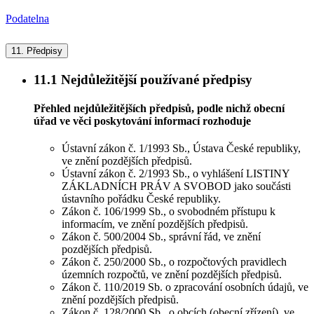
Podatelna
11.
Předpisy
11.1
Nejdůležitější používané předpisy
Přehled nejdůležitějších předpisů, podle nichž obecní
úřad ve věci poskytování informací rozhoduje
Ústavní zákon č. 1/1993 Sb., Ústava České republiky,
ve znění pozdějších předpisů.
Ústavní zákon č. 2/1993 Sb., o vyhlášení LISTINY
ZÁKLADNÍCH PRÁV A SVOBOD jako součásti
ústavního pořádku České republiky.
Zákon č. 106/1999 Sb., o svobodném přístupu k
informacím, ve znění pozdějších předpisů.
Zákon č. 500/2004 Sb., správní řád, ve znění
pozdějších předpisů.
Zákon č. 250/2000 Sb., o rozpočtových pravidlech
územních rozpočtů, ve znění pozdějších předpisů.
Zákon č. 110/2019 Sb. o zpracování osobních údajů, ve
znění pozdějších předpisů.
Zákon č. 128/2000 Sb., o obcích (obecní zřízení), ve