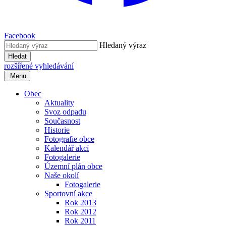
Facebook
Hledaný výraz
Hledat
rozšířené vyhledávání
Menu
Obec
Aktuality
Svoz odpadu
Současnost
Historie
Fotografie obce
Kalendář akcí
Fotogalerie
Územní plán obce
Naše okolí
Fotogalerie
Sportovní akce
Rok 2013
Rok 2012
Rok 2011