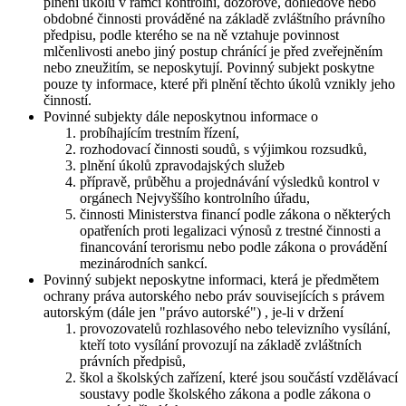
plnění úkolů v rámci kontrolní, dozorové, dohledové nebo
obdobné činnosti prováděné na základě zvláštního právního
předpisu, podle kterého se na ně vztahuje povinnost
mlčenlivosti anebo jiný postup chránící je před zveřejněním
nebo zneužitím, se neposkytují. Povinný subjekt poskytne
pouze ty informace, které při plnění těchto úkolů vznikly jeho
činností.
Povinné subjekty dále neposkytnou informace o
probíhajícím trestním řízení,
rozhodovací činnosti soudů, s výjimkou rozsudků,
plnění úkolů zpravodajských služeb
přípravě, průběhu a projednávání výsledků kontrol v
orgánech Nejvyššího kontrolního úřadu,
činnosti Ministerstva financí podle zákona o některých
opatřeních proti legalizaci výnosů z trestné činnosti a
financování terorismu nebo podle zákona o provádění
mezinárodních sankcí.
Povinný subjekt neposkytne informaci, která je předmětem
ochrany práva autorského nebo práv souvisejících s právem
autorským (dále jen "právo autorské") , je-li v držení
provozovatelů rozhlasového nebo televizního vysílání,
kteří toto vysílání provozují na základě zvláštních
právních předpisů,
škol a školských zařízení, které jsou součástí vzdělávací
soustavy podle školského zákona a podle zákona o