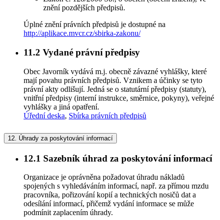
znění pozdějších předpisů.
Úplné znění právních předpisů je dostupné na
http://aplikace.mvcr.cz/sbirka-zakonu/
11.2
Vydané právní předpisy
Obec Javorník vydává m.j. obecně závazné vyhlášky, které
mají povahu právních předpisů. Vznikem a účinky se tyto
právní akty odlišují. Jedná se o statutární předpisy (statuty),
vnitřní předpisy (interní instrukce, směrnice, pokyny), veřejné
vyhlášky a jiná opatření.
Úřední deska
,
Sbírka právních předpisů
12.
Úhrady za poskytování informací
12.1
Sazebník úhrad za poskytování informací
Organizace je oprávněna požadovat úhradu nákladů
spojených s vyhledáváním informací, např. za přímou mzdu
pracovníka, pořizování kopií a technických nosičů dat a
odesílání informací, přičemž vydání informace se může
podmínit zaplacením úhrady.