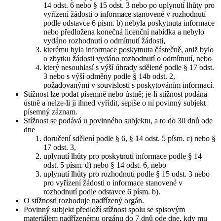
14 odst. 6 nebo § 15 odst. 3 nebo po uplynutí lhůty pro
vyřízení žádosti o informace stanovené v rozhodnutí
podle odstavce 6 písm. b) nebyla poskytnuta informace
nebo předložena konečná licenční nabídka a nebylo
vydáno rozhodnutí o odmítnutí žádosti,
kterému byla informace poskytnuta částečně, aniž bylo
o zbytku žádosti vydáno rozhodnutí o odmítnutí, nebo
který nesouhlasí s výší úhrady sdělené podle § 17 odst.
3 nebo s výší odměny podle § 14b odst. 2,
požadovanými v souvislosti s poskytováním informací.
Stížnost lze podat písemně nebo ústně; je-li stížnost podána
ústně a nelze-li ji ihned vyřídit, sepíše o ní povinný subjekt
písemný záznam.
Stížnost se podává u povinného subjektu, a to do 30 dnů ode
dne
doručení sdělení podle § 6, § 14 odst. 5 písm. c) nebo §
17 odst. 3,
uplynutí lhůty pro poskytnutí informace podle § 14
odst. 5 písm. d) nebo § 14 odst. 6, nebo
uplynutí lhůty pro rozhodnutí podle § 15 odst. 3 nebo
pro vyřízení žádosti o informace stanovené v
rozhodnutí podle odstavce 6 písm. b).
O stížnosti rozhoduje nadřízený orgán.
Povinný subjekt předloží stížnost spolu se spisovým
materiálem nadřízenému orgánu do 7 dnů ode dne, kdy mu