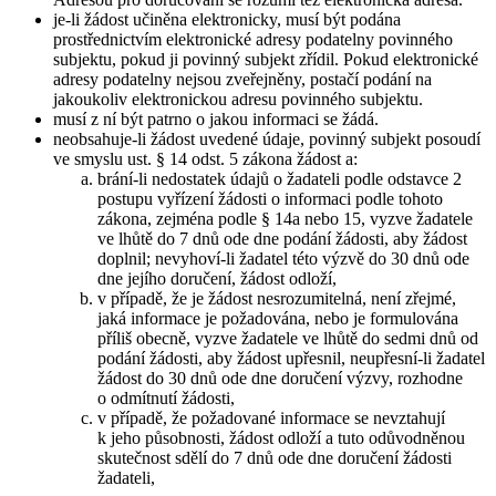
je-li žádost učiněna elektronicky, musí být podána
prostřednictvím elektronické adresy podatelny povinného
subjektu, pokud ji povinný subjekt zřídil. Pokud elektronické
adresy podatelny nejsou zveřejněny, postačí podání na
jakoukoliv elektronickou adresu povinného subjektu.
musí z ní být patrno o jakou informaci se žádá.
neobsahuje-li žádost uvedené údaje, povinný subjekt posoudí
ve smyslu ust. § 14 odst. 5 zákona žádost a:
brání-li nedostatek údajů o žadateli podle odstavce 2
postupu vyřízení žádosti o informaci podle tohoto
zákona, zejména podle § 14a nebo 15, vyzve žadatele
ve lhůtě do 7 dnů ode dne podání žádosti, aby žádost
doplnil; nevyhoví-li žadatel této výzvě do 30 dnů ode
dne jejího doručení, žádost odloží,
v případě, že je žádost nesrozumitelná, není zřejmé,
jaká informace je požadována, nebo je formulována
příliš obecně, vyzve žadatele ve lhůtě do sedmi dnů od
podání žádosti, aby žádost upřesnil, neupřesní-li žadatel
žádost do 30 dnů ode dne doručení výzvy, rozhodne
o odmítnutí žádosti,
v případě, že požadované informace se nevztahují
k jeho působnosti, žádost odloží a tuto odůvodněnou
skutečnost sdělí do 7 dnů ode dne doručení žádosti
žadateli,