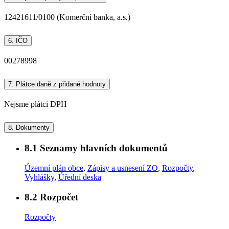
12421611/0100 (Komerční banka, a.s.)
6.
IČO
00278998
7.
Plátce daně z přidané hodnoty
Nejsme plátci DPH
8.
Dokumenty
8.1
Seznamy hlavních dokumentů
Územní plán obce
,
Zápisy a usnesení ZO
,
Rozpočty
,
Vyhlášky
,
Úřední deska
8.2
Rozpočet
Rozpočty