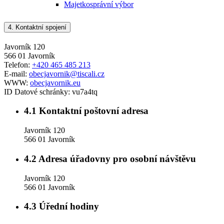
Majetkosprávní výbor
4.
Kontaktní spojení
Javorník 120
566 01 Javorník
Telefon:
+420 465 485 213
E-mail:
obecjavornik@tiscali.cz
WWW:
obecjavornik.eu
ID Datové schránky:
vu7a4tq
4.1
Kontaktní poštovní adresa
Javorník 120
566 01 Javorník
4.2
Adresa úřadovny pro osobní návštěvu
Javorník 120
566 01 Javorník
4.3
Úřední hodiny