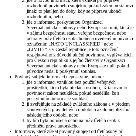
jde o novou informaci, která vznikla při přípravě
rozhodnutí povinného subjektu, pokud zákon nestanoví
jinak; to platí jen do doby, kdy se příprava ukončí
rozhodnutím, nebo
jde o informaci poskytnutou Organizací
Severoatlantické smlouvy nebo Evropskou unií, která je
v zájmu bezpečnosti státu, veřejné bezpečnosti nebo
ochrany práv třetích osob chráněna uvedenými původci
označením „NATO UNCLASSIFIED“ nebo
„LIMITE“ a v České republice je toto označení
respektováno z důvodů plnění povinností vyplývajících
pro Českou republiku z jejího členství v Organizaci
Severoatlantické smlouvy nebo Evropské unii, pokud
původce nedal k poskytnutí souhlas.
Povinný subjekt informaci neposkytne, pokud:
jde o informaci vzniklou bez použití veřejných
prostředků, která byla předána osobou, jíž takovouto
povinnost zákon neukládá, pokud nesdělila, že s
poskytnutím informace souhlasí,
ji zveřejňuje na základě zvláštního zákona a v předem
stanovených pravidelných obdobích až do nejbližšího
následujícího období, nebo
by tím byla porušena ochrana práv třetích osob k
předmětu práva autorského.
Informace, které získal povinný subjekt od třetí osoby při