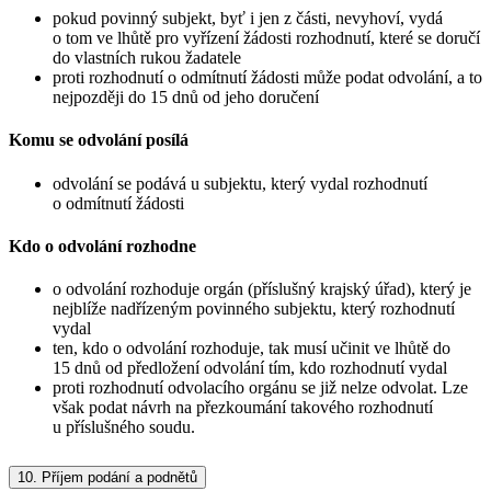
pokud povinný subjekt, byť i jen z části, nevyhoví, vydá
o tom ve lhůtě pro vyřízení žádosti rozhodnutí, které se doručí
do vlastních rukou žadatele
proti rozhodnutí o odmítnutí žádosti může podat odvolání, a to
nejpozději do 15 dnů od jeho doručení
Komu se odvolání posílá
odvolání se podává u subjektu, který vydal rozhodnutí
o odmítnutí žádosti
Kdo o odvolání rozhodne
o odvolání rozhoduje orgán (příslušný krajský úřad), který je
nejblíže nadřízeným povinného subjektu, který rozhodnutí
vydal
ten, kdo o odvolání rozhoduje, tak musí učinit ve lhůtě do
15 dnů od předložení odvolání tím, kdo rozhodnutí vydal
proti rozhodnutí odvolacího orgánu se již nelze odvolat. Lze
však podat návrh na přezkoumání takového rozhodnutí
u příslušného soudu.
10.
Příjem podání a podnětů