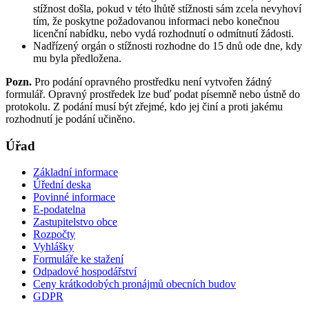
stížnost došla, pokud v této lhůtě stížnosti sám zcela nevyhoví
tím, že poskytne požadovanou informaci nebo konečnou
licenční nabídku, nebo vydá rozhodnutí o odmítnutí žádosti.
Nadřízený orgán o stížnosti rozhodne do 15 dnů ode dne, kdy
mu byla předložena.
Pozn.
Pro podání opravného prostředku není vytvořen žádný
formulář. Opravný prostředek lze buď podat písemně nebo ústně do
protokolu. Z podání musí být zřejmé, kdo jej činí a proti jakému
rozhodnutí je podání učiněno.
Úřad
Základní informace
Úřední deska
Povinné informace
E-podatelna
Zastupitelstvo obce
Rozpočty
Vyhlášky
Formuláře ke stažení
Odpadové hospodářství
Ceny krátkodobých pronájmů obecních budov
GDPR