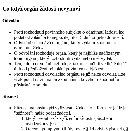
Co když orgán žádosti nevyhoví
Odvolání
Proti rozhodnutí povinného subjektu o odmítnutí žádosti lze
podat odvolání, a to nejpozději do 15 dnů od jeho doručení.
Odvolání se podává u orgánu, který vydal rozhodnutí o
odmítnutí žádosti.
O odvolání rozhoduje orgán, který je nejblíže nadřízeným
tomu orgánu, který rozhodnutí vydal nebo měl vydat.
Ten, kdo o odvolání rozhoduje, tak musí učinit ve lhůtě do 15
dnů od předložení odvolání povinným subjektem.
Proti rozhodnutí odvolacího orgánu se již nelze odvolat. Lze
však podat návrh na přezkoumání takového rozhodnutí u
příslušného soudu.
Stížnost
Stížnost na postup při vyřizování žádosti o informace (dále jen
"stížnost") může podat žadatel,
který nesouhlasí s vyřízením žádosti způsobem
uvedeným v § 6,
kterému po uplynutí lhůty podle § 14 odst. 5 písm. d), §