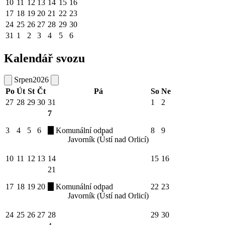
10
11
12
13
14
15
16
17
18
19
20
21
22
23
24
25
26
27
28
29
30
31
1
2
3
4
5
6
Kalendář svozu
Srpen
2026
Po
Út
St
Čt
Pá
So
Ne
27
28
29
30
31
1
2
7
3
4
5
6
Komunální odpad
8
9
Javorník (Ústí nad Orlicí)
10
11
12
13
14
15
16
21
17
18
19
20
Komunální odpad
22
23
Javorník (Ústí nad Orlicí)
24
25
26
27
28
29
30