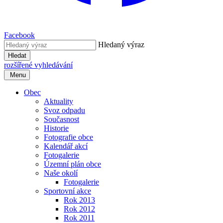
Facebook
Hledaný výraz
Hledat
rozšířené vyhledávání
Menu
Obec
Aktuality
Svoz odpadu
Současnost
Historie
Fotografie obce
Kalendář akcí
Fotogalerie
Územní plán obce
Naše okolí
Fotogalerie
Sportovní akce
Rok 2013
Rok 2012
Rok 2011