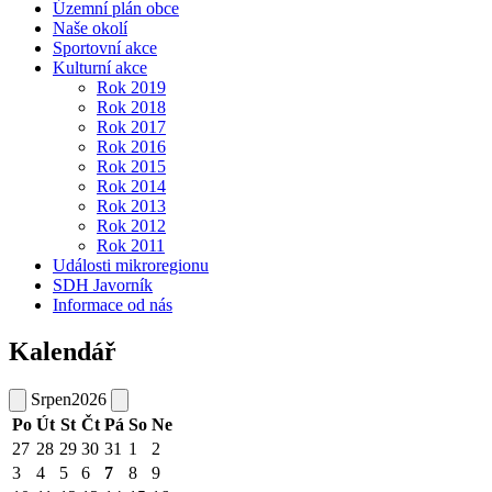
Územní plán obce
Naše okolí
Sportovní akce
Kulturní akce
Rok 2019
Rok 2018
Rok 2017
Rok 2016
Rok 2015
Rok 2014
Rok 2013
Rok 2012
Rok 2011
Události mikroregionu
SDH Javorník
Informace od nás
Kalendář
Srpen
2026
Po
Út
St
Čt
Pá
So
Ne
27
28
29
30
31
1
2
3
4
5
6
7
8
9