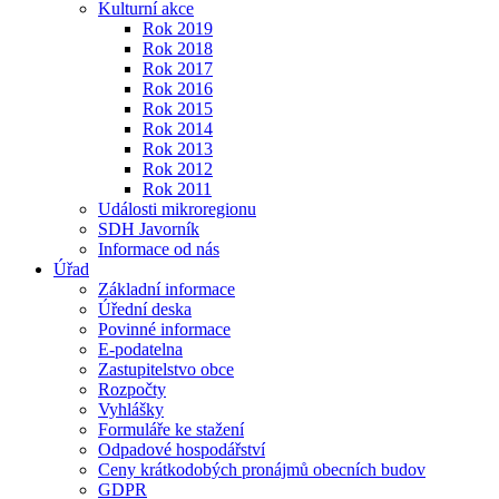
Kulturní akce
Rok 2019
Rok 2018
Rok 2017
Rok 2016
Rok 2015
Rok 2014
Rok 2013
Rok 2012
Rok 2011
Události mikroregionu
SDH Javorník
Informace od nás
Úřad
Základní informace
Úřední deska
Povinné informace
E-podatelna
Zastupitelstvo obce
Rozpočty
Vyhlášky
Formuláře ke stažení
Odpadové hospodářství
Ceny krátkodobých pronájmů obecních budov
GDPR